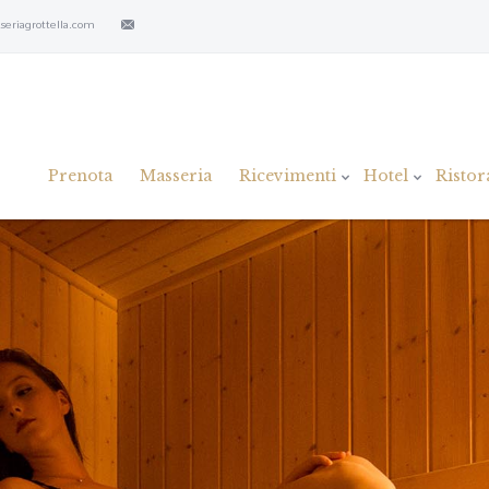
eriagrottella.com
Prenota
Masseria
Ricevimenti
Hotel
Ristor