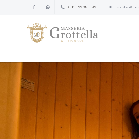
(+39) 099 9533949
reception@mass